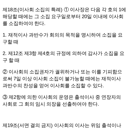
18
(
)
1
제
조
이사회 소집의 특례
①
이사장은 다음 각 호의
에
20
해당할 때에는 그 소집 요구일로부터
일 이내에 이사회
.
를 소집하여야 한다
1.
재적이사 과반수가 회의의 목적을 명시하여 소집을 요
구할 때
2.
12
3
4
제
조 제
항 제
호의 규정에 의하여 감사가 소집을 요
구 할 때
②
이사회의 소집권자가 궐위하거나 또는 이를 기피함으
7
로써
일 이상 이사회 소집이 불가능할 때에는 재적이사
.
과반수의 찬성을 얻어 이사회를 소집할 수 있다
2
③
제
항에 의한 이사회의 운영은 출석이사 중 연장자의
.
사회로 그 회의 임시 의장을 선출하여야 한다
19
(
)
제
조
서면 결의 금지
이사회의 이사는 위임 출석이나