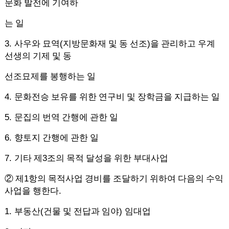
문화 발전에 기여하
는 일
3.
(
)
사우와 묘역
지방문화재 및 동 선조
을 관리하고 우계
선생의 기제 및 동
선조묘제를 봉행하는 일
4.
문화전승 보유를 위한 연구비 및 장학금을 지급하는 일
5.
문집의 번역 간행에 관한 일
6.
향토지 간행에 관한 일
7.
3
기타 제
조의 목적 달성을 위한 부대사업
1
②
제
항의 목적사업 경비를 조달하기 위하여 다음의 수익
.
사업을 행한다
1.
(
)
부동산
건물 및 전답과 임야
임대업