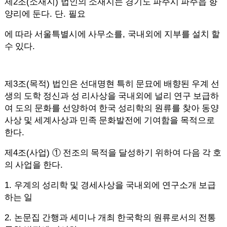
2
(
)
제
조
소재지
법인의 소재지는 경기도 파주시 파주읍 향
.
.
양리에 둔다
단
필요
,
에 따라 서울특별시에 사무소를
국내외에 지부를 설치 할
.
수 있다
3
(
)
제
조
목적
법인은 선대명현 특히 문묘에 배향된 우계 선
생의 도학 정신과 성 리사상을 국내외에 널리 연구 보급하
여 도의 문화를 선양하여 한국 성리학의 원류를 찾아 동양
사상 및 세계사상과 민족 문화발전에 기여함을 목적으로
.
한다
4
(
)
제
조
사업
①
전조의 목적을 달성하기 위하여 다음 각 호
.
의 사업을 한다
1.
우계의 성리학 및 경세사상을 국내외에 연구소개 보급
하는 일
2.
논문집 간행과 세미나 개최 한국학의 원류로서의 전통