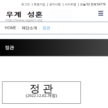
로그인
|
회원가입
|
공지사항
|
사이트맵
|
오늘:52 전체:54778
HOME
재단소개
정관
〉
〉
정관
정 관
(2022.12.02.
개정
)