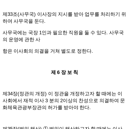
33
(
)
제
조
사무국
이사장의 지시를 받아 업무를 처리하기 위
.
하여 사무국을 둔다
1
.
사무국에는 국장
인과 필요한 직원을 둘 수 있다
사무국
의 운영에 관한 사
.
항은 이사회의 의결을 거쳐 별도로 정한다
6
제
장 보 칙
34
(
)
제
장
정관의 개정
이 정관을 개정하고자 할 때에는 이
3
2
사회에서 재적 이사
분의
이상의 찬성으로 의결하여 문
.
화체육관광부장관의 허가를 받아야 한다
35
(
)
제
장
법인 해산
①
법인이 해산하고자 할 때에는 이사