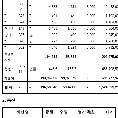
390-
"
4,333
1,311
8,000
10,488,0
54
"
673
"
491
14
９
8,000
1,192,0
"
674
"
456
138
8,000
1,104,0
덕천리
149
"
3,433
1,038
8,000
8,304,0
장좌리
327
전
1,352
409
5,000
2,045,0
"
328
답
727
220
8,000
1,760,0
"
582
"
4,046
1,224
8,000
9,792,0
재단토
-
-
194,514
58,844
-
209,975,0
지계
365-
향양리
건물
448.6
135.7
-
483,798,5
11
194,962.6
0
58,979.7
0
693,773,5
-
-
-
재단 계
합 계
-
-
196,589.48
59,471.8
-
1,524,322,2
2.
동산
재 산 명
종 별
수 량
평 가 액
(
원
)
비고