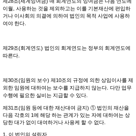
28
(
)
제
조
세계잉여금
매 회계연도의 잉여금은 다음 연도에
,
이월
사용하는 것을 제외하고는 이를 기본재산에 편입하
거나 이사회의 의결에 의하여 법인의 목적 사업에 사용하
.
여야 한다
29
(
)
제
조
회계연도
법인의 회계연도는 정부의 회계연도에
.
따른다
30
(
)
10
제
조
임원의 보수
제
조의 규정에 의한 상임이사를 제
.
외한 임원에 대하여는 보수를 지급하지 않는다
다만 업무
.
수행에 필요한 실비는 지급할 수 있다
31
(
)
제
조
임원 등에 대한 재산대여 금지
①
법인의 재산을
1
다음 각호의
에 해당 하는 관계가 있는 자에 대하여는 상
.
당한 대가 없이 대여하거나 사용케 할 수 없다
1.
이 법인의 설립자