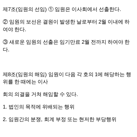
7
(
)
.
제
조
임원의 선임
①
임원은 이사회에서 선출한다
2
②
임원의 보선은 결원이 발생한 날로부터
월 이내에 하
.
여야 한다
2
③
새로운 임원의 선출은 임기만료
월 전까지 하여야 한
.
다
8
(
)
1
제
조
임원의 해임
임원이 다음 각 호의
에 해당하는 행
위를 한 때에는 이사
.
회의 의결을 거쳐 해임할 수 있다
1.
법인의 목적에 위배되는 행위
2.
,
임원간의 분쟁
회계 부정 또는 현저한 부당행위