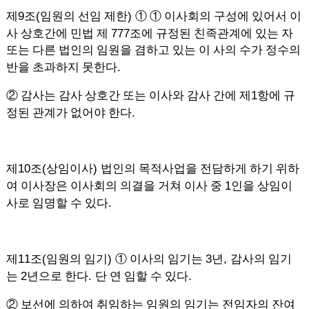
9
(
)
제
조
임원의 선임 제한
① ①
이사회의 구성에 있어서 이
777
사 상호간에 민법 제
조에 규정된 친족관계에 있는 자
또는 다른 법인의 임원을 겸하고 있는 이 사의 수가 정수의
.
반을 초과하지 못한다
1
②
감사는 감사 상호간 또는 이사와 감사 간에 제
항에 규
.
정된 관계가 없어야 한다
10
(
)
제
조
상임이사
법인의 목적사업을 전담하게 하기 위하
1
여 이사장은 이사회의 의결을 거쳐 이사 중
인을 상임이
.
사로 임명할 수 있다
11
(
)
3
,
제
조
임원의 임기
①
이사의 임기는
년
감사의 임기
2
.
.
는
년으로 한다
단 연 임할 수 있다
②
보선에 의하여 취임하는 임원의 임기는 전임자의 잔여