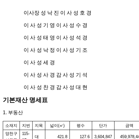
이사장 성 낙 진 이 사 성 호 경
이 사 성 기 영 이 사 성 수 경
이 사 성 태 영 이 사 성 석 경
이 사 성 낙 정 이 사 성 기 조
이 사 성 세 경
이 사 성 사 경 감 사 성 기 석
이 사 성 찬 경 감 사 성 대 현
기본재산 명세표
1.
부동산
소재지
지번
지목
넓이
(
㎡
)
평수
단가
금액
양천구
115-
대
421.8
127.6
3,604,847
459,978,4