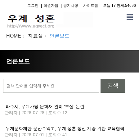
로그인
|
회원가입
|
공지사항
|
사이트맵
|
오늘:17 전체:54696
HOME
자료실
언론보도
〉
〉
언론보도
검색
파주시, 우계사당 문화재 관리 '부실' 논란
관리자 | 2026-07-28 | 조회수:12
우계문화재단-문산수억고, 우계 성혼 정신 계승 위한 교육협력 '맞손'
관리자 | 2026-07-01 | 조회수:41