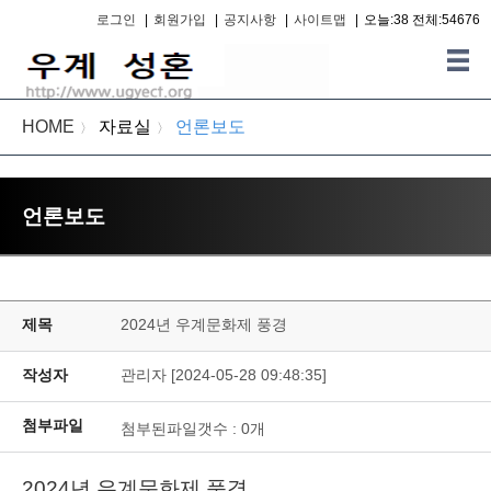
로그인
|
회원가입
|
공지사항
|
사이트맵
|
오늘:38 전체:54676
HOME
자료실
언론보도
〉
〉
언론보도
제목
2024년 우계문화제 풍경
작성자
관리자 [2024-05-28 09:48:35]
첨부파일
첨부된파일갯수 :
0
개
2024년 우계문화제 풍경