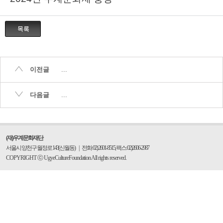
이전글
...
다음글
...
(재)우계문화재단
서울시 양천구 월정로 143(신월동)
|
전화: 02) 2601-8515, 팩스: 02)2606-2987
COPYRIGHT ⓒ UgyeCultureFoundation All rights reserved.