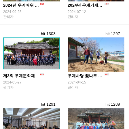
2024년 우계배위 고령신씨 기제사 봉행 성료
2024년 우계기제사 봉행
2024-09-25
2024-07-12
관리자
관리자
hit 1303
hit 1297
제3회 우계문화제
우계사당 꽃나무 심기 행사
2024-05-27
2024-04-15
관리자
관리자
hit 1291
hit 1289