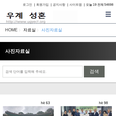
로그인
|
회원가입
|
공지사항
|
사이트맵
|
오늘:19 전체:54698
HOME
자료실
사진자료실
〉
〉
사진자료실
검색
hit 63
hit 98