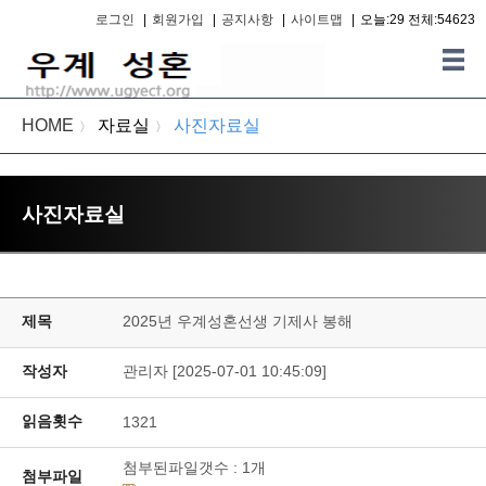
로그인
|
회원가입
|
공지사항
|
사이트맵
|
오늘:29 전체:54623
HOME
자료실
사진자료실
〉
〉
사진자료실
제목
2025년 우계성혼선생 기제사 봉해
작성자
관리자 [2025-07-01 10:45:09]
읽음횟수
1321
첨부된파일갯수 :
1
개
첨부파일