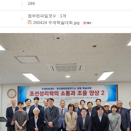
289
첨부된파일갯수 :
1
개
260424 우계학술대회.jpg