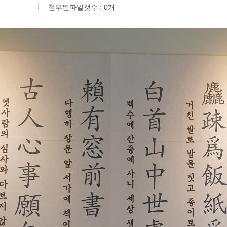
첨부된파일갯수 :
0
개