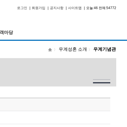
로그인
|
회원가입
|
공지사항
|
사이트맵
|
오늘:46 전체:54772
객마당
우계성혼 소개
우계기념관
〉
〉