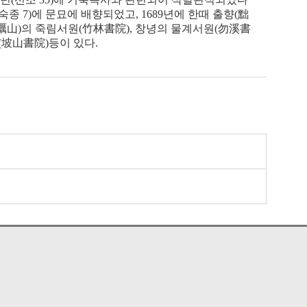
숙종
7)
에 문묘에 배향되었고
, 1689
년에 한때 출향
(
黜
礪山
)
의 죽림서원
(
竹林書院
),
창녕의 물계서원
(
勿溪書
(
坡山書院
)
등이 있다
.