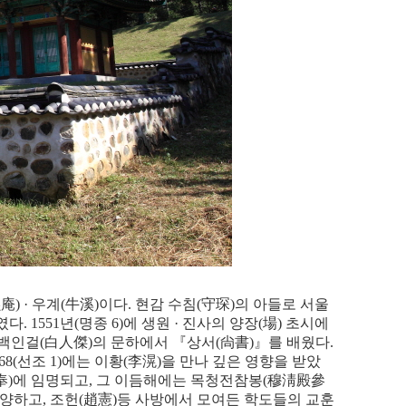
黙庵
) ·
우계
(
牛溪
)
이다
.
현감 수침
(
守琛
)
의 아들로 서울
였다
. 1551
년
(
명종
6)
에 생원
·
진사의 양장
(
場
)
초시에
 백인걸
(
白人傑
)
의 문하에서
『
상서
(
尙書
)
』
를 배웠다
.
68(
선조
1)
에는 이황
(
李滉
)
을 만나 깊은 영향을 받았
奉
)
에 임명되고
,
그 이듬해에는 목청전참봉
(
穆淸殿參
사양하고
,
조헌
(
趙憲
)
등 사방에서 모여든 학도들의 교훈