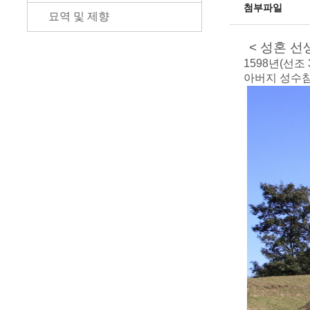
첨부파일
묘역 및 제향
< 성혼 선
1598년(선조
아버지 성수침