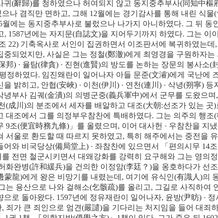
사귀
(
辭歸
)
를 청하였으나 허여되지 않고 동지중추부사
(
同知中樞
렸으나 겸직만 면하고
,
그해
12
월에는 경기감사를 통해 내린 식물
(
5
월에는 동지중추부사로 불렀으나 나가지 아니하였다
.
그 뒤 
고
, 1587
년에는 자지문
(
自誌文
)
을 지어두기까지 하였다
.
그는 이이
조
22)
기축옥사로 서인이 집권하면서 이조판서에 복귀하였는데
 집중되었지만
,
사실은 그는 정철
(
鄭澈
)
에게 최영경을 구원하자는
保邦
) ·
율탐
(
律貪
) ·
진현
(
進賢
)
의 방도를 논하는 장문의 봉사소
(
 평정하였다
.
임진왜란이 일어나자 아들 문준
(
文濬
)
에게 국난에 
신을 밝히고
,
안협
(
安峽
) ·
이천
(
伊川
) ·
연천
(
連川
) ·
삭녕
(
朔寧
)
등
삭녕부사 김궤
(
金潰
)
의 의병군중
(
義兵軍中
)
에서 군무를 도왔으며
천
(
成川
)
의 분조에서 세자를 배알하고 대조
(
大朝
:
선조가 있는 곳
)
고 대조에서 그를 의정부우참찬에 특배하였다
.
그는 의주의 행조
(
무
9
조
(
便宜時務九條
)
」
를 올렸으며
,
이어 대사헌
·
우참찬을 지
쳐 서울로 환도할 때 따르지 못하였고
,
특히 해주에서는 중전을 
들어와 비국당상
(
備局堂上
) ·
좌참찬에 있으면서
「
편의시무
14
조
를 전면 철군시키면서 대왜강화를 강력히 요구해와 그는 영의정
 허화완병
(
許和緩兵
)
을 건의한 이정암
(
李廷
？
)
을 옹호하다가 선조
邊蒙龍
)
에게 왕은 비망기를 내렸는데
,
여기에 유식인
(
有識人
)
의 
그는 용산으로 나와 걸해소
(
乞骸疏
)
를 올리고
,
그길로 사직하여 
향으로 돌아왔다
. 1597
년에 정유재란이 일어나자
,
윤방
(
尹昉
) ·
정
만
,
죄가 큰 죄인으로 엄견
(
嚴譴
)
을 기다리는 처지임을 들어 대죄
』
1
권
1
책
,
『
위학지방
(
僞學之方
)
』
1
책이 있다
.
그가 죽은 뒤
1602