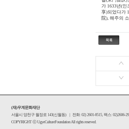
가
1633
년
(
인
享
)
되었다가
院
),
해주의 
(재)우계문화재단
서울시 양천구 월정로 143(신월동)
|
전화: 02) 2601-8515, 팩스: 02)2606-29
COPYRIGHT ⓒ UgyeCultureFoundation All rights reserved.