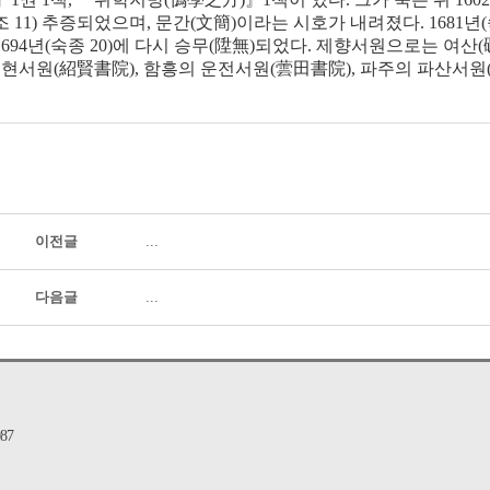
조
11)
추증되었으며
,
문간
(
文簡
)
이라는 시호가 내려졌다
. 1681
년
(
1694
년
(
숙종
20)
에 다시 승무
(
陞無
)
되었다
.
제향서원으로는 여산
(
소현서원
(
紹賢書院
),
함흥의 운전서원
(
蕓田書院
),
파주의 파산서원
이전글
...
다음글
...
87