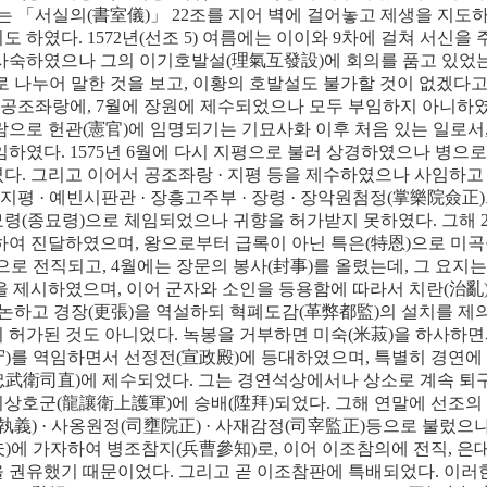
는
「
서실의
(
書室儀
)
」
22
조를 지어 벽에 걸어놓고 제생을 지도
기도 하였다
. 1572
년
(
선조
5)
여름에는 이이와
9
차에 걸쳐 서신을
 사숙하였으나 그의 이기호발설
(
理氣互發設
)
에 회의를 품고 있었
로 나누어 말한 것을 보고
,
이황의 호발설도 불가할 것이 없겠다고
 공조좌랑에
, 7
월에 장원에 제수되었으나 모두 부임하지 아니하
람으로 헌관
(
憲官
)
에 임명되기는 기묘사화 이후 처음 있는 일로서
사임하였다
. 1575
년
6
월에 다시 지평으로 불러 상경하였으나 병으로
였다
.
그리고 이어서 공조좌랑
·
지평 등을 제수하였으나 사임하고
 지평
·
예빈시판관
·
장흥고주부
·
장령
·
장악원첨정
(
掌樂院僉正
)
묘령
(
종묘령
)
으로 체임되었으나 귀향을 허가받지 못하였다
.
그해
관하여 진달하였으며
,
왕으로부터 급록이 아닌 특은
(
特恩
)
으로 미곡
으로 전직되고
, 4
월에는 장문의 봉사
(
封事
)
를 올렸는데
,
그 요지는
을 제시하였으며
,
이어 군자와 소인을 등용함에 따라서 치란
(
治亂
 논하고 경장
(
更張
)
을 역설하되 혁폐도감
(
革弊都監
)
의 설치를 제
 허가된 것도 아니었다
.
녹봉을 거부하면 미숙
(
米菽
)
을 하사하면
守
)
를 역임하면서 선정전
(
宣政殿
)
에 등대하였으며
,
특별히 경연에
忠武衛司直
)
에 제수되었다
.
그는 경연석상에서나 상소로 계속 퇴
위상호군
(
龍讓衛上護軍
)
에 승배
(
陞拜
)
되었다
.
그해 연말에 선조의
執義
) ·
사옹원정
(
司壅院正
) ·
사재감정
(
司宰監正
)
등으로 불렀으나
夫
)
에 가자하여 병조참지
(
兵曹參知
)
로
,
이어 이조참의에 전직
,
은
을 권유했기 때문이었다
.
그리고 곧 이조참판에 특배되었다
.
이러