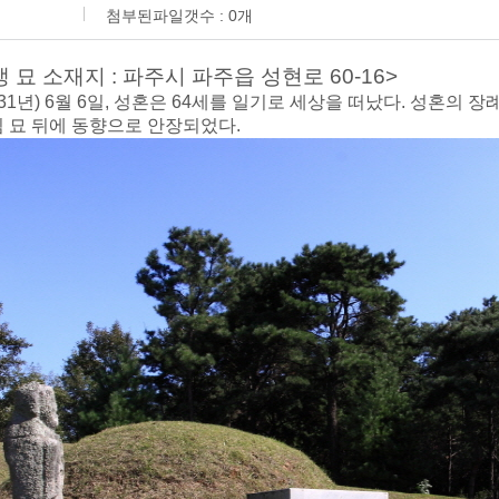
첨부된파일갯수 :
0
개
생 묘 소재지 : 파주시 파주읍 성현로 60-16>
 31년) 6월 6일, 성혼은 64세를 일기로 세상을 떠났다. 성혼의 
 묘 뒤에 동향으로 안장되었다.