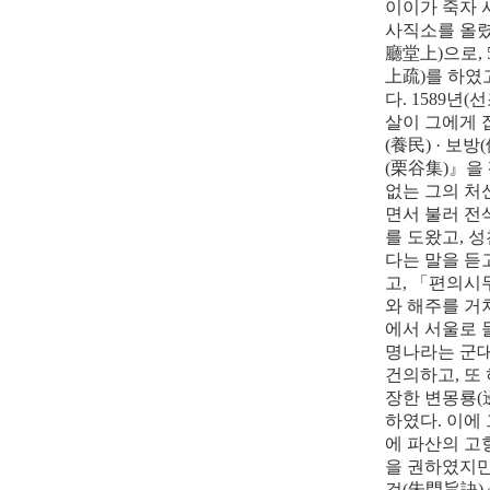
이이가 죽자 
사직소를 올
廳堂上
)
으로
, 
上疏
)
를 하였
다
. 1589
년
(
선
살이 그에게
(
養民
) ·
보방
(
(
栗谷集
)
』
을
없는 그의 처
면서 불러 전
를 도왔고
,
성
다는 말을 듣
고
,
「
편의시
와
해주를 거
에서 서울로 
명나라는 군대
건의하고
,
또
장한 변몽룡
(
하였다
.
이에 
에 파산의 고
을 권하였지
걸
(
朱門旨訣
)