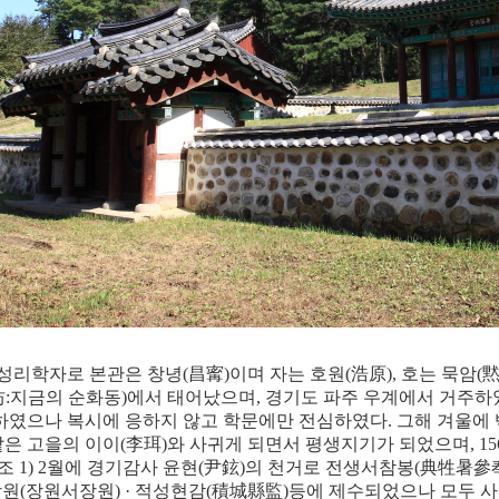
 성리학자로 본관은 창녕
(
昌寗
)
이며 자는 호원
(
浩原
),
호는 묵암
(
坊
:
지금의 순화동
)
에서 태어났으며
,
경기도 파주 우계에서 거주하
하였으나 복시에 응하지 않고 학문에만 전심하였다
.
그해 겨울에
같은 고을의 이이
(
李珥
)
와 사귀게 되면서 평생지기가 되었으며
, 15
조
1) 2
월에 경기감사 윤현
(
尹鉉
)
의 천거로 전생서참봉
(
典牲暑參
장원
(
장원서장원
) ·
적성현감
(
積城縣監
)
등에 제수되었으나 모두 