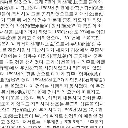
府事
)
를 맡았으며
,
그해
7
월에 파산
(
坡山
)
으로 돌아와
食物
)
을 사급받았다
. 1585
년 정월에 찬집청당상
(
纂集
동인들이 득세하여 그를 공격하였으므로 자핵상소
(
自劾
가 죽은 뒤 서인의 영수 가툰데 중진 지도자가 되었
,
동인의 최영경
(
崔永慶
)
이 원사
(
寃死
)
하자 동인의 화
 서신을 보내기까지 하였다
. 1590
년
(
선조
23)
에는 양민
封事疏
)
를 올리고 귀향하였으며
, 1591
년에
『
율곡집
즈음하여 죄척지신
(
罪斥之臣
)
으로서 부난
(
赴難
)
할 수
지를 전전하면서 피난하다가 세자가 이천에서 주필
하
, 8
월에는 개성유수 이정형
(
李廷馨
)
의 군중에서 군무
로 나갈 것을 청하였다
.
그가 성천을 떠나 의주로 향했
行朝
)
에서 우참찬직을 사양하였으나 허락되지 않았
냈다
. 1593
년에 잦은 병으로 대가가 정주
·
영유
(
永柔
)
유호
(
留扈
)
하였다
. 1594
년
(
선조
27)
석담정사
(
石潭精舍
)
」
를 올렸으나 이 건의는 시행되지 못하였다
.
이 무렵
 유성룡
(
柳宬龍
)
과 함께 명나라의 요청에 따르자고
의 미움을 받았다
.
특히
,
왜적과 내통하며 강화를 주
동조자가 있다고 지적하여 선조는 은근히 성혼을 암시
연안의 각산
(
角山
)
에 우거하다가
1595
년
(
선조
27) 2
월
사조
(
鄭士朝
)
등이 부난의 취지로 상경하여 예궐할 것
하고 있었다
.
저서로는
『
우계집
』
6
권
6
책과
『
주문지
년
(
선조
35)
에 기축옥사와 관련되어 삭탈관직되었다