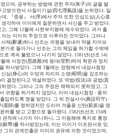
하였으며
,
공부하는 방법에 관한 주자
(
朱子
)
의 글을 발
 주고받으면서 사칠이기설
(
四七理氣說
)
을 논하였다
.
일
는데
,
『
중용
』
서
(
序
)
에서 주자 또한 인심도심
(
人心道
 생각하여 이이에게 질문하면서 서신을 주고 받았다
.
였고
,
그해
12
월에 사헌부지평에 제수되었다
.
과거 출
,
이는 이이의 주장으로 이루어진 것이었다
.
그러나
 사체
(
辭遞
)
하니 선조는 의원을 보내어 약을 지어보
 본가로 돌아가니 선조는 그의 체임을 허가할 수밖에
으로 계속 불렀으나 나가지 않았다
. 1581
년
(
선조
14)
2
월에 사정전
(
思政殿
)
에 등대
(
登對
)
하여 학문과 정치
을 하사받았다
.
그해
3
월에는 장령에서 내섬사첨정
 신심
(
身心
)
의 수양과 의리의 소명
(
昭明
)
을 강조하는
)
이 결정된다고 역설하였다
.
또 역법
(
役法
)
과 공법
(
貢
의하였다
.
그러나 그의 주장은 채택되지 못하였고
,
그
서 귀향을 허가하지 않았다
.
이어 내섬시첨정
·
풍저
 출입하도록 명을 받았다
.
그 뒤 전설사수
(
典設司守
) ·
구
(
退歸
)
를 청하였지만 도리어 겨울용 신탄
(
薪炭
)
을 명
 윤허를 받고 고향으로 돌아왔다
. 1582
년
(
선조
15)
에
 관직에 나가지 아니하니
,
그 이듬해에 특지로 통정
대
(
銀帶
)
를 하사받았는데
,
이는 이이가 이조판서로 있
한 그의 관계진출은 이이의 권유에 의한 것이었으며
,