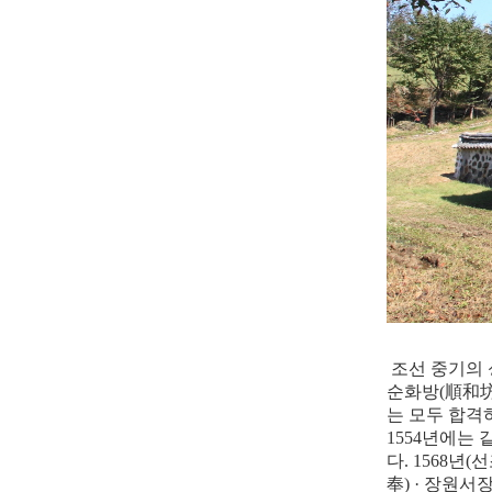
조선 중기의
순화방
(
順和
는 모두 합격
1554
년에는 
다
. 1568
년
(
선
奉
) ·
장원서