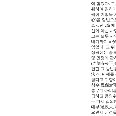
에 힘썼다
.
그
췌하여 읽히
찍이 이황을
心
)
을 양변으
1573
년
2
월에
신이 아닌 사
그는 모두 
내기까지 하
없었다
.
그 뒤
정월에는 종
및 민정에 
(
內贍寺僉正
)
한편 그 방법
法
)
의 민폐를
렇다고 귀향이
창수
(
豊儲倉
충무위사직
(
급하고 용양
는 다시 집의
(
대부
(
通政大
으면서 상경