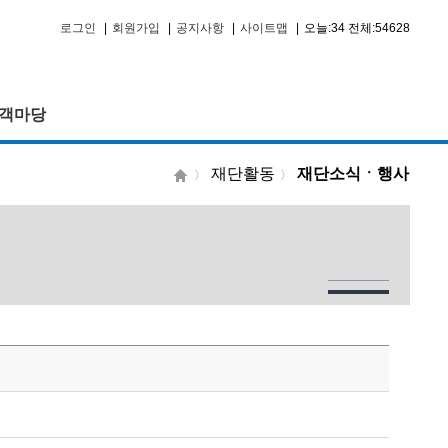
로그인
|
회원가입
|
공지사항
|
사이트맵
|
오늘:34 전체:54628
객마당
재단활동
재단소식ㆍ행사
〉
〉