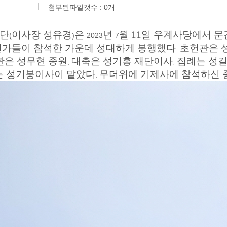
첨부된파일갯수 :
0
개
단
이사장 성유경
은
년
월 11
일 우계사당에서 문
(
)
2023
7
일가들이 참석한 가운데 성대하게 봉행했다
초헌관은 
.
관은 성무현 종원
대축은 성기홍 재단이사
집례는 성
,
,
 성기봉이사이 맡았다
무더위에 기제사에 참석하신 종
.