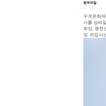
첨부파일
우계문화재
사를 성씨
회장,
종헌
장
좌집사는
,