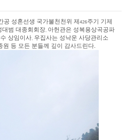
간공 성혼선생 국가불천천위 제
주기 기제
426
성대범 대종회회장
아헌관은 성복용상곡공파
,
길수 상임이사
우집사는 성낙운 사당관리소
,
원 등 모든 분들께 깊이 감사드린다.