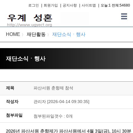
로그인
|
회원가입
|
공지사항
|
사이트맵
|
오늘:1 전체:54680
HOME
재단활동
재단소식ㆍ행사
〉
〉
재단소식ㆍ행사
제목
파산서원 춘향제 참석
작성자
관리자 [2026-04-14 09:30:35]
첨부파일
첨부된파일갯수 :
0
개
2026년 파산서원 춘향제가 파산서원에서 4월 3일(금), 10시 30분