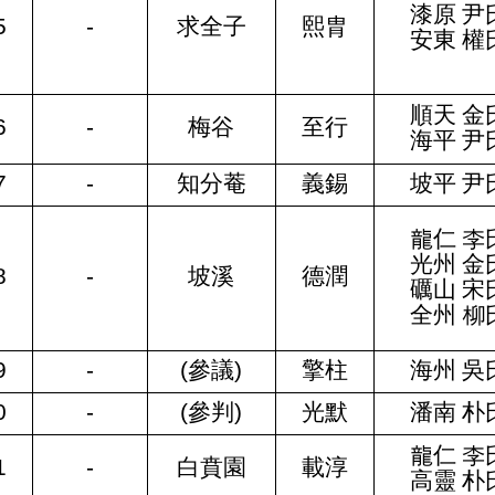
漆原 尹
5
-
求全子
熙胄
安東 權
順天 金
6
-
梅谷
至行
海平 尹
7
-
知分菴
義錫
坡平 尹
龍仁 李
光州 金
8
-
坡溪
德潤
礪山 宋
全州 柳
9
-
(
參議
)
擎柱
海州 吳
0
-
(
參判
)
光默
潘南 朴
龍仁 李
1
-
白賁園
載淳
高靈 朴