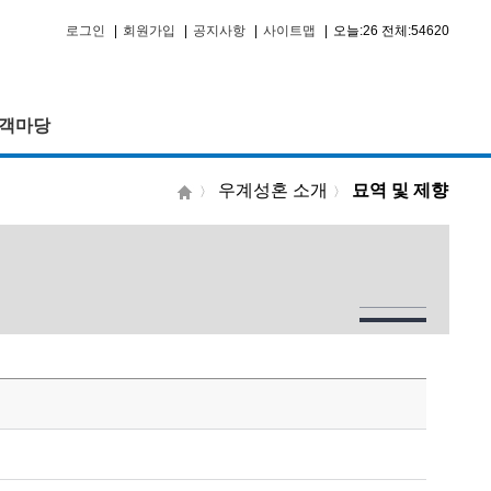
로그인
|
회원가입
|
공지사항
|
사이트맵
|
오늘:26 전체:54620
객마당
우계성혼 소개
묘역 및 제향
〉
〉