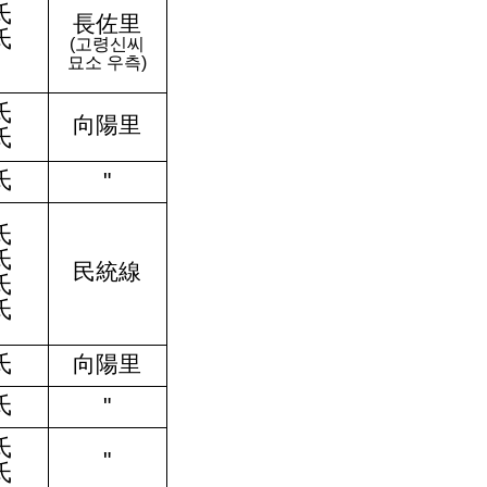
氏
長佐里
氏
(
고령신씨
묘소 우측
)
氏
向陽里
氏
氏
"
氏
氏
民統線
氏
氏
氏
向陽里
氏
"
氏
"
氏