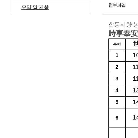
첨부파일
묘역 및 제향
합동시향 봉
時享奉安
순번
1
1
1
2
1
3
1
4
1
5
1
6