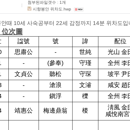
첨부된파일갯수 :
1
개
시향봉안 위차도.hwp
안때 10세 사숙공부터 22세 감정까지 14분 위차도입
 位次圖
世
諡號
號
諱
配位
0
思肅公
-
世純
光山 金
1
-
(
參奉
)
守瑾
全州 李
1
文貞公
聽松
守琛
坡平 尹
3
-
滄浪
文濬
咸安 趙
4
-
鎭浮
櫟
全州 李
淸風 金
4
靖惠公
梅邊鼎翁
㮨
咸悅南宮