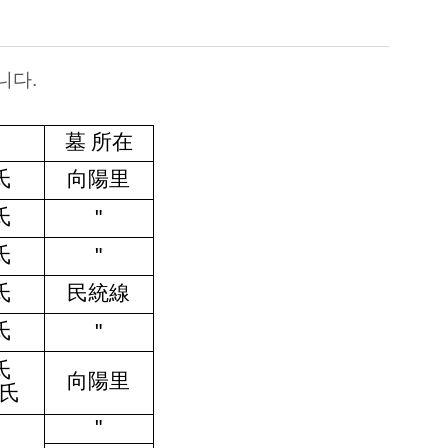
니다.
墓 所在
氏
向陽里
氏
"
氏
"
氏
民統線
氏
"
氏
向陽里
氏
"