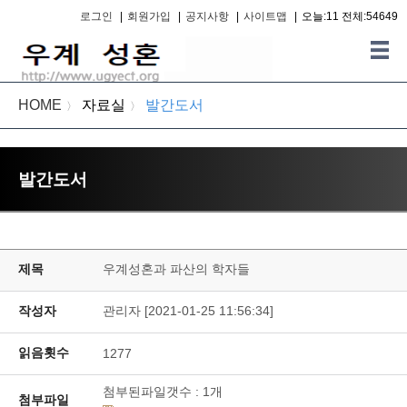
로그인
|
회원가입
|
공지사항
|
사이트맵
|
오늘:11 전체:54649
HOME
자료실
발간도서
〉
〉
발간도서
제목
우계성혼과 파산의 학자들
작성자
관리자 [2021-01-25 11:56:34]
읽음횟수
1277
첨부된파일갯수 :
1
개
첨부파일