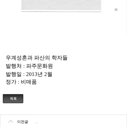
우계성혼과 파산의 학자들
발행처
:
파주문화원
발행일
: 2013
년
2
월
정가
:
비매품
이전글
...