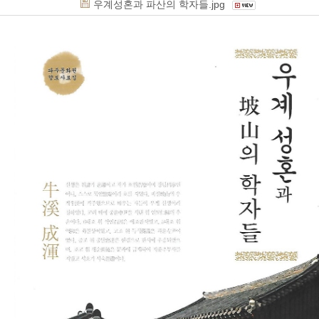
우계성혼과 파산의 학자들.jpg