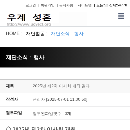
로그인
|
회원가입
|
공지사항
|
사이트맵
|
오늘:52 전체:54778
HOME
재단활동
재단소식ㆍ행사
〉
〉
재단소식ㆍ행사
제목
2025년 제2차 이사회 개최 결과
작성자
관리자 [2025-07-01 11:00:50]
첨부파일
첨부된파일갯수 :
0
개
◇ 2025년 제2차 이사회 개최