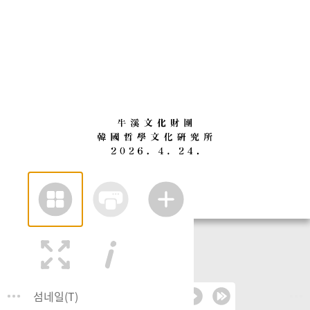
섬네일(T)