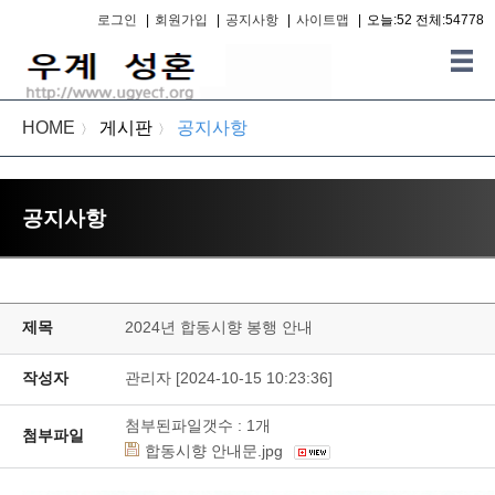
로그인
|
회원가입
|
공지사항
|
사이트맵
|
오늘:52 전체:54778
HOME
게시판
공지사항
〉
〉
공지사항
제목
2024년 합동시향 봉행 안내
작성자
관리자 [2024-10-15 10:23:36]
첨부된파일갯수 :
1
개
첨부파일
합동시향 안내문.jpg