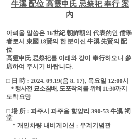
牛溪 配位 高靈申氏 忌祭祀 奉行 案
內
아뢰올 말씀은
16
世紀 朝鮮朝
의
代表的
인
儒學
者
로서
東國
18
賢
의 한 분이신
牛溪 先賢
의
配
位
高靈申氏
忌祭祀
를 아래와 같이
奉行
하오니
參
席
하여 주시기 바랍니다
.
□
日 時
: 2024. 09.19(
음
8. 17),
목요일
12:00
시
*
행사전 묘소참배
,
도포착의를 위해
11:30
까지
도착 요망
□
場 所
:
파주시 파주읍 향양리
390-53
牛溪 祠
堂
*
개인차량 내비게이션
:
우계기념관