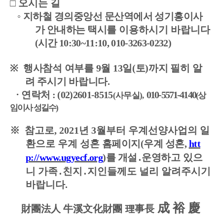
□
오시는 길
◦
지하철 경의중앙선 문산역
에서 성기홍이사
가 안내하는 택시를
이용하시기 바랍니다
(
시간
10:30~11:10, 010-3263-0232)
※
행사참석 여부를
9
월
13
일
(
토
)
까지 필히 알
려 주시기 바랍니다
.
∙
연락처
: (02)2601-8515
010-5571-4140
(
사무실
),
(
상
임이사 성길수
)
※
참고로
, 2021
년
3
월부터 우계선양사업의 일
환으로 우계 성혼
홈페이지
(
우계 성혼
,
htt
p://www.ugyecf.org
)
를 개설
․
운영하고
있으
니 가족
․
친지
․
지인들께도 널리 알려주시기
바랍니다
.
成 裕 慶
財團法人 牛溪文化財團 理事長