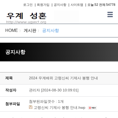
로그인
|
회원가입
|
공지사항
|
사이트맵
|
오늘:52 전체:54778
HOME
게시판
공지사항
〉
〉
공지사항
제목
2024 우계배위 고령신씨 기제사 봉행 안내
작성자
관리자 [2024-08-30 10:09:01]
첨부된파일갯수 :
1
개
첨부파일
고령신씨 기제사 봉행 안내.hwp